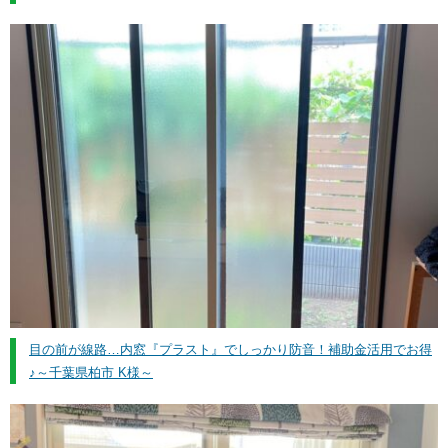
目の前が線路…内窓『プラスト』でしっかり防音！補助金活用でお得
♪～千葉県柏市 K様～