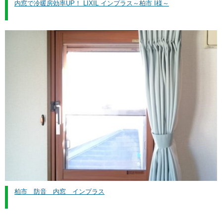
内窓で冷暖房効率UP！ LIXIL インプラス～柏市 I様～
柏市 防音 内窓 インプラス