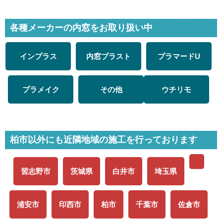
各種メーカーの内窓をお取り扱い中
インプラス
内窓プラスト
プラマードU
プラメイク
その他
ウチリモ
柏市以外にも近隣地域の施工を行っております
習志野市
茨城県
白井市
埼玉県
浦安市
印西市
柏市
千葉市
佐倉市