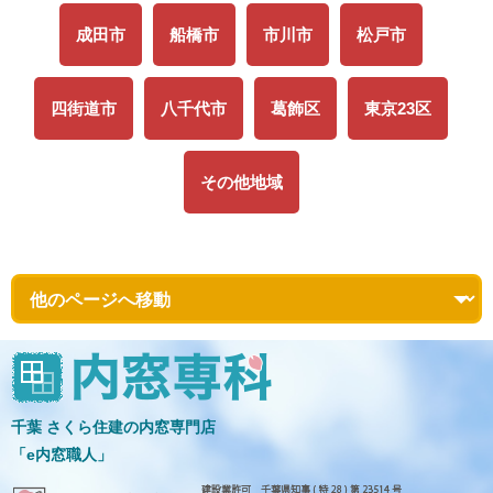
成田市
船橋市
市川市
松戸市
四街道市
八千代市
葛飾区
東京23区
その他地域
千葉 さくら住建の内窓専門店
「e内窓職人」