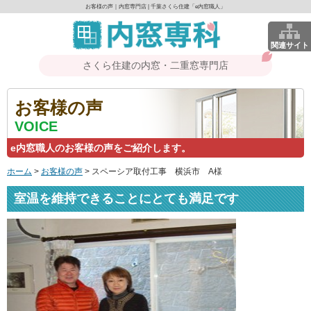
お客様の声｜内窓専門店 | 千葉さくら住建「e内窓職人」
関連サイト
さくら住建の内窓・二重窓専門店
お客様の声
VOICE
e内窓職人のお客様の声をご紹介します。
ホーム
>
お客様の声
>
スペーシア取付工事 横浜市 A様
室温を維持できることにとても満足です