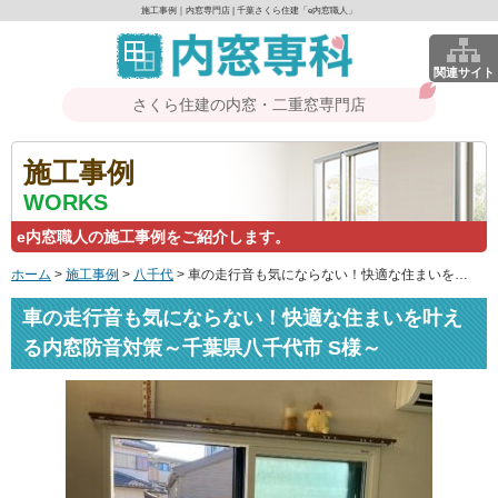
施工事例｜内窓専門店 | 千葉さくら住建「e内窓職人」
関連サイト
さくら住建の内窓・二重窓専門店
施工事例
WORKS
e内窓職人の施工事例をご紹介します。
ホーム
>
施工事例
>
八千代
>
車の走行音も気にならない！快適な住まいを叶える内窓防音対策～千葉県八千代市 S様～
車の走行音も気にならない！快適な住まいを叶え
る内窓防音対策～千葉県八千代市 S様～