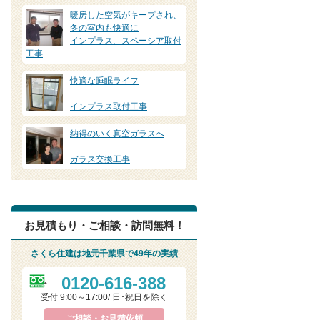
暖房した空気がキープされ、
冬の室内も快適に
インプラス、スペーシア取付
工事
快適な睡眠ライフ
インプラス取付工事
納得のいく真空ガラスへ
ガラス交換工事
お見積もり・ご相談・訪問無料！
さくら住建は地元千葉県で49年の実績
0120-616-388
受付 9:00～17:00/ 日･祝日を除く
ご相談・お見積依頼