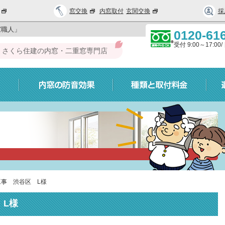
窓交換
内窓取付
玄関交換
採
窓職人」
0120-61
受付 9:00～17:0
さくら住建の内窓・二重窓専門店
工事 渋谷区 L様
 L様