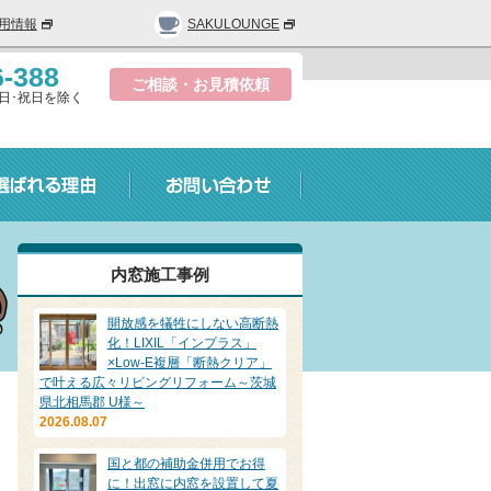
用情報
SAKULOUNGE
6-388
ご相談・お見積依頼
0/ 日･祝日を除く
内窓施工事例
開放感を犠牲にしない高断熱
化！LIXIL「インプラス」
×Low-E複層「断熱クリア」
で叶える広々リビングリフォーム～茨城
県北相馬郡 U様～
2026.08.07
国と都の補助金併用でお得
に！出窓に内窓を設置して夏