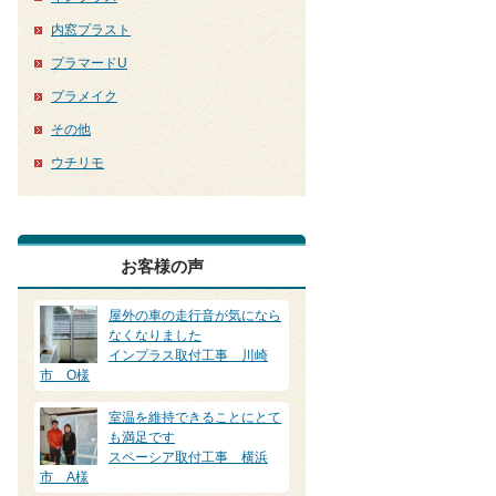
内窓プラスト
プラマードU
プラメイク
その他
ウチリモ
お客様の声
屋外の車の走行音が気になら
なくなりました
インプラス取付工事 川崎
市 O様
室温を維持できることにとて
も満足です
スペーシア取付工事 横浜
市 A様