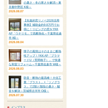
の暑さ・冬の寒さを解消～東
京都中野区 K様～
2026.08.07
【先進的窓リノベ2026活用
事例】補助金約9.8万円でお
得に！リビングの窓をYKK
AP「ウチリモ」で高断熱化～千葉県佐倉
市 I様～
2026.08.04
障子の風情はそのままに断熱
性アップ！YKK AP「プラマ
ードU（荒間格子）」で快適
な和室リフォーム～千葉県佐倉市 W様～
2026.08.03
防音・断熱の最高峰！大信工
業「プラスト」×「ソノグラ
ス」で2階と階段の暑さ・騒
音を解決～茨城県古河市 O様～
2026.07.30
インプラス