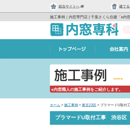
総合サイトへ
建てる
施工事例｜内窓専門店 | 千葉さくら住建「e内
e内窓職人の施工事例をご紹介します。
ホーム
>
施工事例
>
東京23区
>
プラマードU取付
プラマードU取付工事 渋谷区