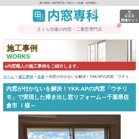
施工事例｜内窓専門店 | 千葉さくら住建「e内窓職人」
関連サイト
さくら住建の内窓・二重窓専門店
施工事例
WORKS
e内窓職人の施工事例をご紹介します。
ホーム
>
施工事例
>
佐倉
>
内窓が付かないを解決！YKK APの内窓「ウチリモ」で実現した掃き出し窓リフォーム～千葉県佐倉市 Ｉ様～
内窓が付かないを解決！YKK APの内窓「ウチリ
モ」で実現した掃き出し窓リフォーム～千葉県佐
倉市 Ｉ様～