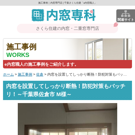
施工事例｜内窓専門店 | 千葉さくら住建「e内窓職人」
関連サイト
さくら住建の内窓・二重窓専門店
施工事例
WORKS
e内窓職人の施工事例をご紹介します。
ホーム
>
施工事例
>
佐倉
>
内窓を設置してしっかり断熱！防犯対策もバッチリ！～千葉県佐倉市 M様～
内窓を設置してしっかり断熱！防犯対策もバッチ
リ！～千葉県佐倉市 M様～