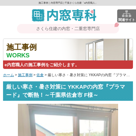
施工事例｜内窓専門店 | 千葉さくら住建「e内窓職人」
関連サイト
さくら住建の内窓・二重窓専門店
施工事例
WORKS
e内窓職人の施工事例をご紹介します。
ホーム
>
施工事例
>
佐倉
>
厳しい寒さ・暑さ対策に YKKAPの内窓『プラマード』で断熱！～千葉県佐倉市 F様～
厳しい寒さ・暑さ対策に YKKAPの内窓『プラマ
ード』で断熱！～千葉県佐倉市 F様～