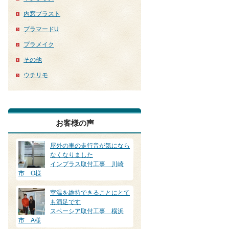
内窓プラスト
プラマードU
プラメイク
その他
ウチリモ
お客様の声
屋外の車の走行音が気になら
なくなりました
インプラス取付工事 川崎
市 O様
室温を維持できることにとて
も満足です
スペーシア取付工事 横浜
市 A様