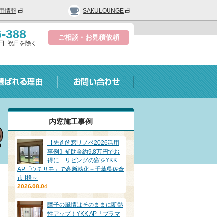
用情報
SAKULOUNGE
6-388
ご相談・お見積依頼
0/ 日･祝日を除く
内窓施工事例
【先進的窓リノベ2026活用
事例】補助金約9.8万円でお
得に！リビングの窓をYKK
AP「ウチリモ」で高断熱化～千葉県佐倉
市 I様～
2026.08.04
障子の風情はそのままに断熱
性アップ！YKK AP「プラマ