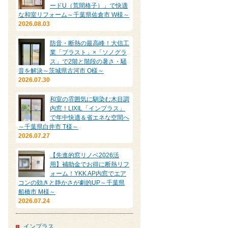
ードU（荒間格子）」で快適
な和室リフォーム～千葉県佐倉市 W様～
2026.08.03
防音・断熱の最高峰！大信工
業「プラスト」×「ソノグラ
ス」で2階と階段の暑さ・騒
音を解決～茨城県古河市 O様～
2026.07.30
和室の雰囲気に馴染む木目調
内窓！LIXIL「インプラス」
で年中快適＆省エネな空間へ
～千葉県白井市 T様～
2026.07.27
【先進的窓リノベ2026活
用】補助金でお得に断熱リフ
ォーム！YKK AP内窓でエア
コンの効きと静かさが劇的UP～千葉県
船橋市 M様～
2026.07.24
インプラス