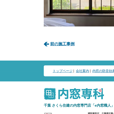
前の施工事例
トップページ
会社案内
内窓の防音効
千葉 さくら住建の内窓専門店
「e内窓職人