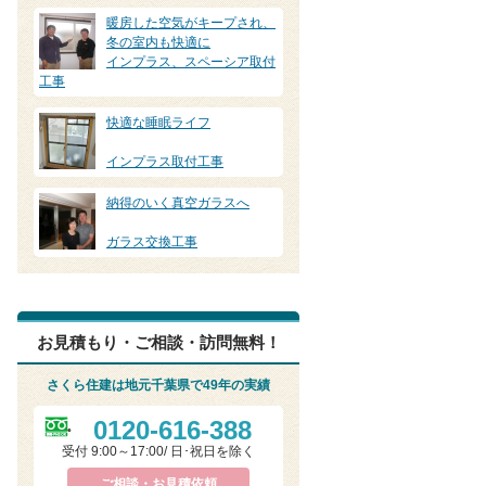
暖房した空気がキープされ、
冬の室内も快適に
インプラス、スペーシア取付
工事
快適な睡眠ライフ
インプラス取付工事
納得のいく真空ガラスへ
ガラス交換工事
お見積もり・ご相談・訪問無料！
さくら住建は地元千葉県で49年の実績
0120-616-388
受付 9:00～17:00/ 日･祝日を除く
ご相談・お見積依頼