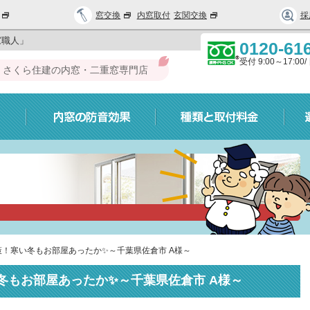
窓交換
内窓取付
玄関交換
採
窓職人」
0120-61
受付 9:00～17:0
さくら住建の内窓・二重窓専門店
！寒い冬もお部屋あったか✨～千葉県佐倉市 A様～
冬もお部屋あったか✨～千葉県佐倉市 A様～