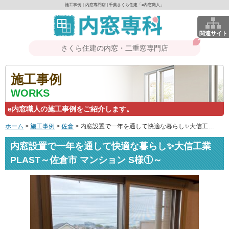
施工事例｜内窓専門店 | 千葉さくら住建「e内窓職人」
関連サイト
さくら住建の内窓・二重窓専門店
施工事例
WORKS
e内窓職人の施工事例をご紹介します。
ホーム
>
施工事例
>
佐倉
>
内窓設置で一年を通して快適な暮らし✨大信工業 PLAST～佐倉市 マンション S様①～
内窓設置で一年を通して快適な暮らし✨大信工業
PLAST～佐倉市 マンション S様①～