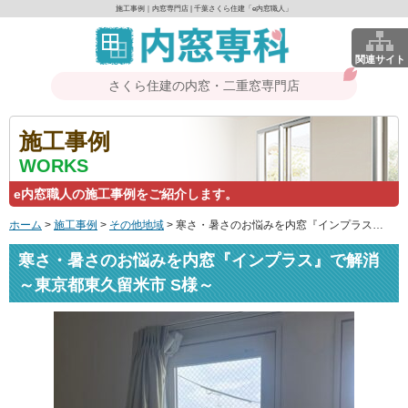
施工事例｜内窓専門店 | 千葉さくら住建「e内窓職人」
関連サイト
さくら住建の内窓・二重窓専門店
施工事例
WORKS
e内窓職人の施工事例をご紹介します。
ホーム
>
施工事例
>
その他地域
>
寒さ・暑さのお悩みを内窓『インプラス』で解消～東京都東久留米市 S様～
寒さ・暑さのお悩みを内窓『インプラス』で解消
～東京都東久留米市 S様～