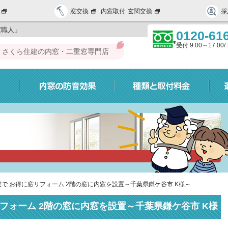
窓交換
内窓取付
玄関交換
採
窓職人」
0120-61
受付 9:00～17:0
さくら住建の内窓・二重窓専門店
で お得に窓リフォーム 2階の窓に内窓を設置～千葉県鎌ケ谷市 K様～
フォーム 2階の窓に内窓を設置～千葉県鎌ケ谷市 K様