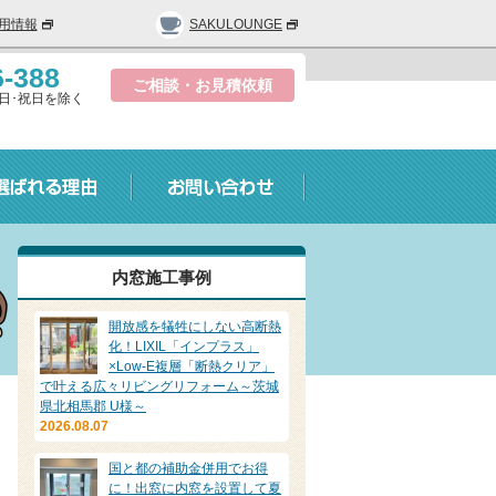
用情報
SAKULOUNGE
6-388
ご相談・お見積依頼
0/ 日･祝日を除く
内窓施工事例
開放感を犠牲にしない高断熱
化！LIXIL「インプラス」
×Low-E複層「断熱クリア」
で叶える広々リビングリフォーム～茨城
県北相馬郡 U様～
2026.08.07
国と都の補助金併用でお得
に！出窓に内窓を設置して夏