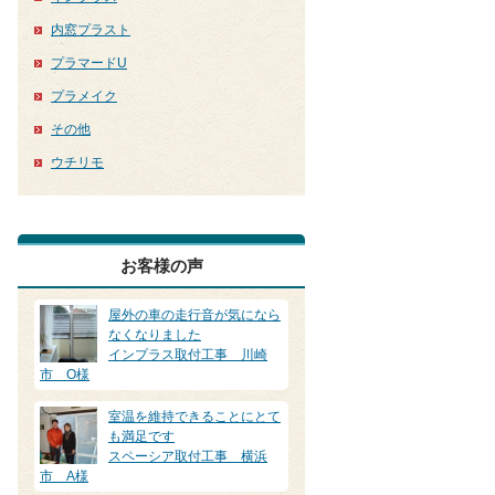
内窓プラスト
プラマードU
プラメイク
その他
ウチリモ
お客様の声
屋外の車の走行音が気になら
なくなりました
インプラス取付工事 川崎
市 O様
室温を維持できることにとて
も満足です
スペーシア取付工事 横浜
市 A様