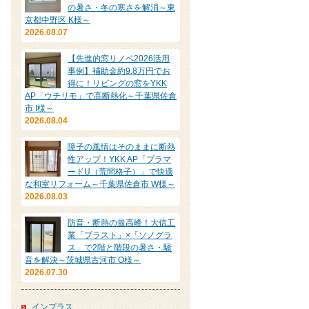
の暑さ・冬の寒さを解消～東
京都中野区 K様～
2026.08.07
【先進的窓リノベ2026活用
事例】補助金約9.8万円でお
得に！リビングの窓をYKK
AP「ウチリモ」で高断熱化～千葉県佐倉
市 I様～
2026.08.04
障子の風情はそのままに断熱
性アップ！YKK AP「プラマ
ードU（荒間格子）」で快適
な和室リフォーム～千葉県佐倉市 W様～
2026.08.03
防音・断熱の最高峰！大信工
業「プラスト」×「ソノグラ
ス」で2階と階段の暑さ・騒
音を解決～茨城県古河市 O様～
2026.07.30
インプラス