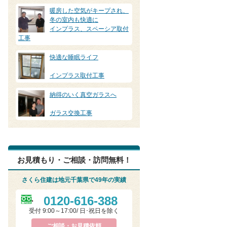
暖房した空気がキープされ、
冬の室内も快適に
インプラス、スペーシア取付
工事
快適な睡眠ライフ
インプラス取付工事
納得のいく真空ガラスへ
ガラス交換工事
お見積もり・ご相談・訪問無料！
さくら住建は地元千葉県で49年の実績
0120-616-388
受付 9:00～17:00/ 日･祝日を除く
ご相談・お見積依頼