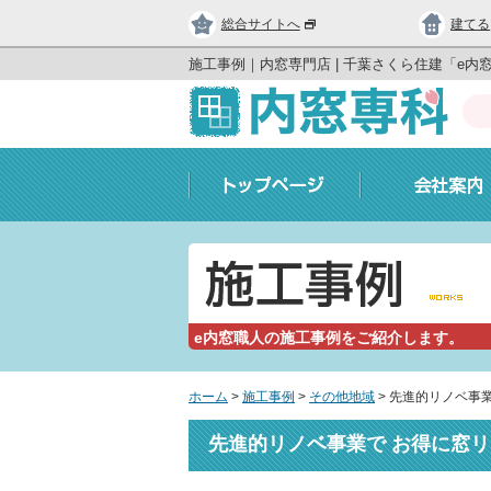
総合サイトへ
建てる
施工事例｜内窓専門店 | 千葉さくら住建「e内
e内窓職人の施工事例をご紹介します。
ホーム
>
施工事例
>
その他地域
>
先進的リノベ事業
先進的リノベ事業で お得に窓リ