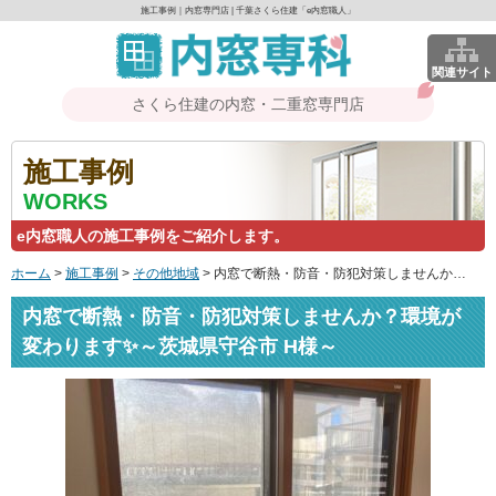
施工事例｜内窓専門店 | 千葉さくら住建「e内窓職人」
関連サイト
さくら住建の内窓・二重窓専門店
施工事例
WORKS
e内窓職人の施工事例をご紹介します。
ホーム
>
施工事例
>
その他地域
>
内窓で断熱・防音・防犯対策しませんか？環境が変わります✨～茨城県守谷市 H様～
内窓で断熱・防音・防犯対策しませんか？環境が
変わります✨～茨城県守谷市 H様～