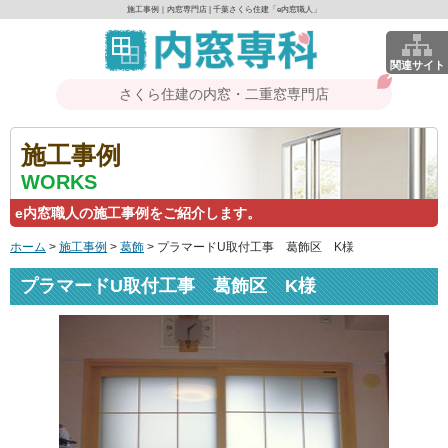
施工事例｜内窓専門店 | 千葉さくら住建「e内窓職人」
関連サイト
さくら住建の内窓・二重窓専門店
施工事例
WORKS
e内窓職人の施工事例をご紹介します。
ホーム
>
施工事例
>
葛飾
>
プラマードU取付工事 葛飾区 K様
プラマードU取付工事 葛飾区 K様