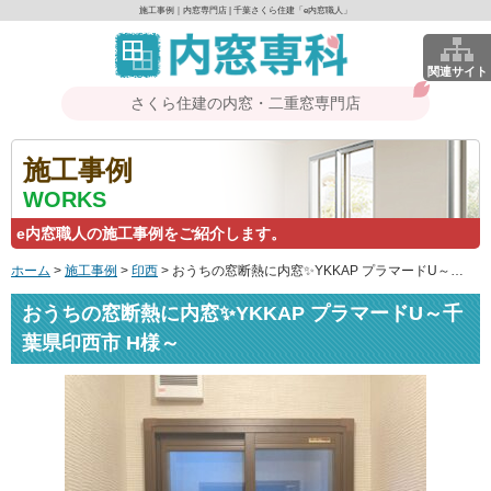
施工事例｜内窓専門店 | 千葉さくら住建「e内窓職人」
関連サイト
さくら住建の内窓・二重窓専門店
施工事例
WORKS
e内窓職人の施工事例をご紹介します。
ホーム
>
施工事例
>
印西
>
おうちの窓断熱に内窓✨YKKAP プラマードU～千葉県印西市 H様～
おうちの窓断熱に内窓✨YKKAP プラマードU～千
葉県印西市 H様～