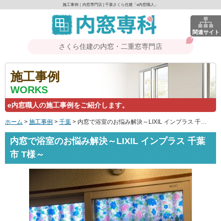
施工事例｜内窓専門店 | 千葉さくら住建「e内窓職人」
関連サイト
さくら住建の内窓・二重窓専門店
施工事例
WORKS
e内窓職人の施工事例をご紹介します。
ホーム
>
施工事例
>
千葉
>
内窓で浴室のお悩み解決～LIXIL インプラス 千葉市 T様～
内窓で浴室のお悩み解決～LIXIL インプラス 千葉
市 T様～